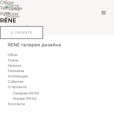
Обои
Перейти
MAI
Текстиль
к
содержимому
Краски
ME
RENE
галерея дизайна
О ПРОЕКТЕ
RENE галерея дизайна
Обои
Ткани
Краски
Лепнина
Коллекции
События
О проекте
Галерея RENE
Ателье RENE
Контакты